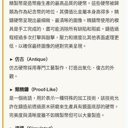
精製幣是造幣廠生產的最高品質的硬幣。這些硬幣被歸
類為作為紀念幣的地位，其價值比金屬本身高得多。精
鑄硬幣呈現出最細緻、最清晰的圖像。精鑄幣使用的模
具是手工完成的，盡可能消除所有缺陷和瑕疵。鑄造過
程經過多次打擊與敲擊，壓力和速度比其他表面處理更
低，以確保最終圖像的絕對完美呈現。
► 仿古（Antique）
仿古硬幣採用專門工藝製作，打造出氧化、復古的外
觀。
► 類精鑄（Proof-Like）
是一個術語，用於表示一種特殊的加工技術，該技術允
許在鑄造前透過原木研磨來生產具有鏡面底部的硬幣。
完美度與清晰度雖不如精製幣但可以大量製造。