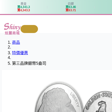
黃金
白銀
買
4
,
3
4
1
.
3
買
6
3
.
4
6
賣
4
,
3
4
3
.
3
賣
6
3
.
7
1
我要回收
炫麗商城
商品
特價優惠
第三品牌銀幣5盎司