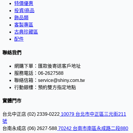
特價優惠
投資/商品
飾品類
客製專區
古典珍藏區
配件
聯絡我們
網購下單：
匯款後寄送客戶地址
服務電話：
06-2627588
聯絡信箱：
service@shiny.com.tw
行動銀樓：
預約雙方指定地點
實體門市
台北中正店
(02) 2339-0222
10079 台北市中正區三元街211
號
台南永成店
(06) 2627-588
70242 台南市南區永成路二段880