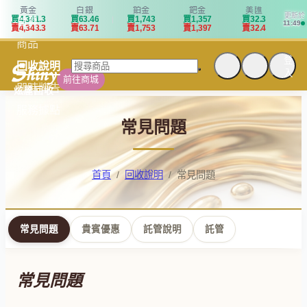
黃金
白銀
鉑金
鈀金
美匯
更新於
買
4
,
3
4
1
.
3
買
6
3
.
4
6
買
1
,
7
4
3
買
1
,
3
5
7
買
3
2
.
3
首頁
11:49
賣
4
,
3
4
3
.
3
賣
6
3
.
7
1
賣
1
,
7
5
3
賣
1
,
3
9
7
賣
3
2
.
4
商品
登
回收說明
入
前往商城
即時牌告
炫麗回收
服務據點
常見問題
首頁
/
回收說明
/
常見問題
常見問題
貴賓優惠
託管說明
託管
常見問題